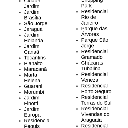
Cidade
Park
Jardim
Residencial
Jardim
Rio de
Brasília
Janeiro
São Jorge
Parque das
Jaraguá
Árvores
Jardim
Parque São
Holanda
Jorge
Jardim
Residencial
Canaã
Gramado
Tocantins
Chácaras
Planalto
Tubalina
Maracanã
Residencial
Marta
Veneza
Helena
Residencial
Guarani
Porto Seguro
Morumbi
Residencial
Jardim
Terras do Sul
Finotti
Residencial
Jardim
Vivendas do
Europa
Araguaia
Residencial
Residencial
Pequis