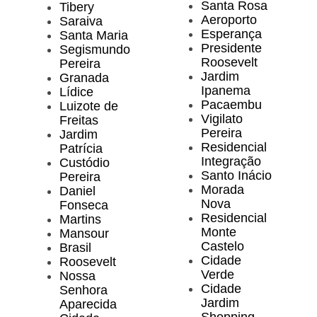
Santa Rosa
Tibery
Aeroporto
Saraiva
Esperança
Santa Maria
Presidente
Segismundo
Roosevelt
Pereira
Jardim
Granada
Ipanema
Lídice
Pacaembu
Luizote de
Vigilato
Freitas
Pereira
Jardim
Residencial
Patrícia
Integração
Custódio
Santo Inácio
Pereira
Morada
Daniel
Nova
Fonseca
Residencial
Martins
Monte
Mansour
Castelo
Brasil
Cidade
Roosevelt
Verde
Nossa
Cidade
Senhora
Jardim
Aparecida
Shopping