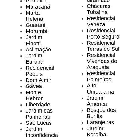
Planalto
Chácaras
Maracanã
Tubalina
Marta
Residencial
Helena
Veneza
Guarani
Residencial
Morumbi
Porto Seguro
Jardim
Residencial
Finotti
Terras do Sul
Aclimação
Residencial
Jardim
Vivendas do
Europa
Araguaia
Residencial
Residencial
Pequis
Palmeiras
Dom Almir
Alto
Gávea
Umuarama
Monte
Jardim
Hebron
América
Liberdade
Bosque dos
Jardim das
Buritis
Palmeiras
Laranjeiras
São Lucas
Jardim
Jardim
Karaíba
Inconfidência