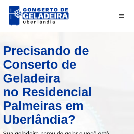
Ir
para
o
conteúdo
Precisando de
Conserto de
Geladeira
no Residencial
Palmeiras em
Uberlândia?
Sua geladeira parou de gelar e você está